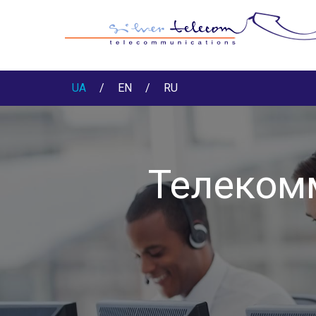
UA
/
EN
/
RU
Телекомм