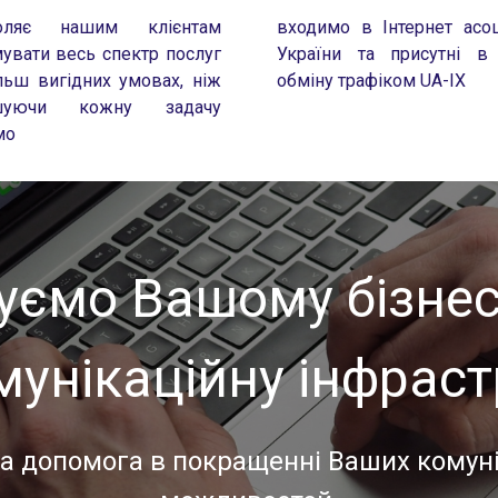
оляє нашим клієнтам
входимо в Інтернет асо
увати весь спектр послуг
України та присутні в 
льш вигідних умовах, ніж
обміну трафіком UA-IX
ішуючи кожну задачу
мо
уємо Вашому бізнес
мунікаційну інфраст
а допомога в покращенні Ваших комун