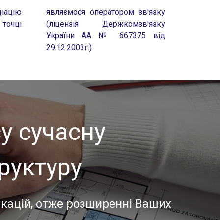
ціацію
являємося оператором зв'язку
точці
(ліцензія Держкомзв'язку
України АА № 667375 від
29.12.2003г.)
у сучасну
руктуру
ікацій, отже розширенні Ваших