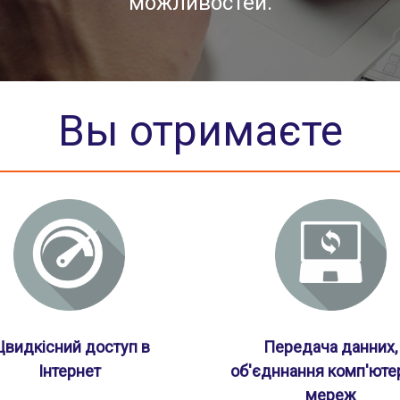
можливостей.
Вы отримаєте
видкісний доступ в
Передача данних,
Інтернет
об'єдннання комп'юте
мереж