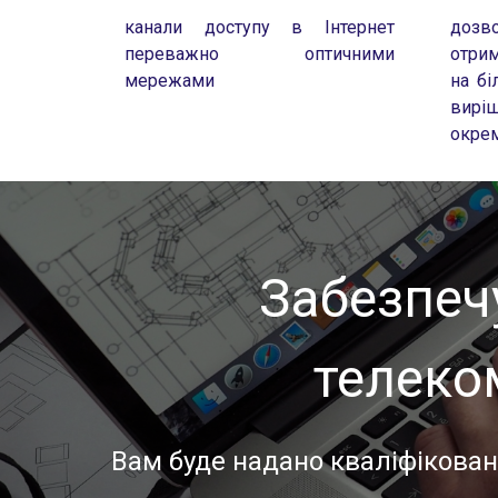
канали доступу в Інтернет
дозв
переважно оптичними
отрим
мережами
на бі
вир
окре
Забезпеч
телеко
Вам буде надано кваліфікован